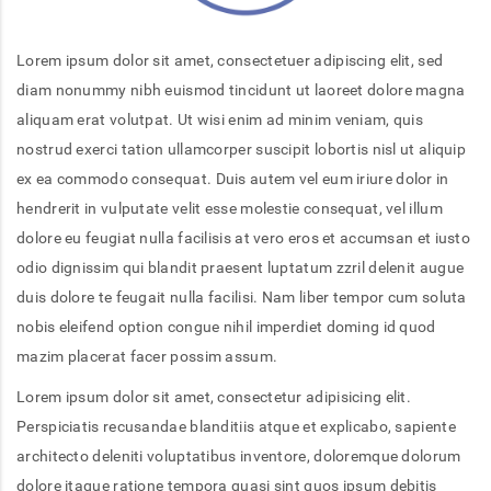
Lorem ipsum dolor sit amet, consectetuer adipiscing elit, sed
diam nonummy nibh euismod tincidunt ut laoreet dolore magna
aliquam erat volutpat. Ut wisi enim ad minim veniam, quis
nostrud exerci tation ullamcorper suscipit lobortis nisl ut aliquip
ex ea commodo consequat. Duis autem vel eum iriure dolor in
hendrerit in vulputate velit esse molestie consequat, vel illum
dolore eu feugiat nulla facilisis at vero eros et accumsan et iusto
odio dignissim qui blandit praesent luptatum zzril delenit augue
duis dolore te feugait nulla facilisi. Nam liber tempor cum soluta
nobis eleifend option congue nihil imperdiet doming id quod
mazim placerat facer possim assum.
Lorem ipsum dolor sit amet, consectetur adipisicing elit.
Perspiciatis recusandae blanditiis atque et explicabo, sapiente
architecto deleniti voluptatibus inventore, doloremque dolorum
dolore itaque ratione tempora quasi sint quos ipsum debitis