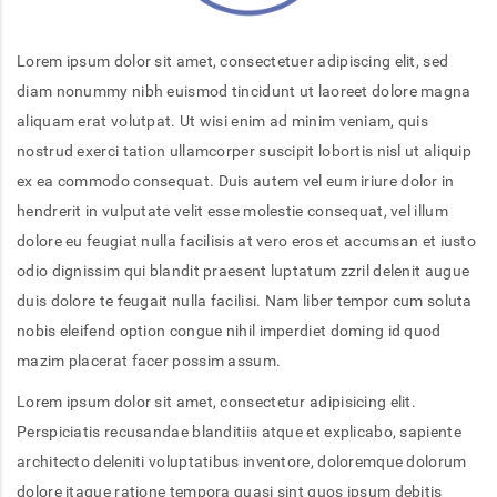
Lorem ipsum dolor sit amet, consectetuer adipiscing elit, sed
diam nonummy nibh euismod tincidunt ut laoreet dolore magna
aliquam erat volutpat. Ut wisi enim ad minim veniam, quis
nostrud exerci tation ullamcorper suscipit lobortis nisl ut aliquip
ex ea commodo consequat. Duis autem vel eum iriure dolor in
hendrerit in vulputate velit esse molestie consequat, vel illum
dolore eu feugiat nulla facilisis at vero eros et accumsan et iusto
odio dignissim qui blandit praesent luptatum zzril delenit augue
duis dolore te feugait nulla facilisi. Nam liber tempor cum soluta
nobis eleifend option congue nihil imperdiet doming id quod
mazim placerat facer possim assum.
Lorem ipsum dolor sit amet, consectetur adipisicing elit.
Perspiciatis recusandae blanditiis atque et explicabo, sapiente
architecto deleniti voluptatibus inventore, doloremque dolorum
dolore itaque ratione tempora quasi sint quos ipsum debitis