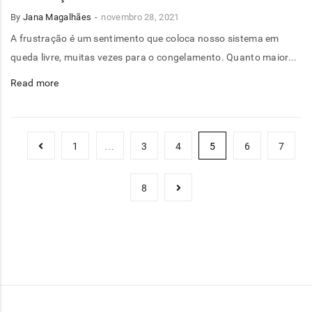
By
Jana Magalhães
novembro 28, 2021
A frustração é um sentimento que coloca nosso sistema em
queda livre, muitas vezes para o congelamento. Quanto maior...
Read more
1
…
3
4
5
6
7
8